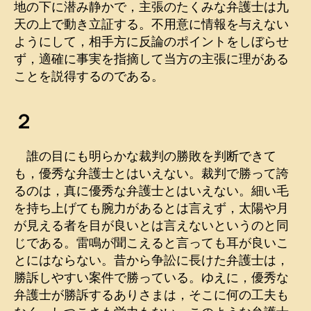
地の下に潜み静かで，主張のたくみな弁護士は九
天の上で動き立証する。不用意に情報を与えない
ようにして，相手方に反論のポイントをしぼらせ
ず，適確に事実を指摘して当方の主張に理がある
ことを説得するのである。
２
誰の目にも明らかな裁判の勝敗を判断できて
も，優秀な弁護士とはいえない。裁判で勝って誇
るのは，真に優秀な弁護士とはいえない。細い毛
を持ち上げても腕力があるとは言えず，太陽や月
が見える者を目が良いとは言えないというのと同
じである。雷鳴が聞こえると言っても耳が良いこ
とにはならない。昔から争訟に長けた弁護士は，
勝訴しやすい案件で勝っている。ゆえに，優秀な
弁護士が勝訴するありさまは，そこに何の工夫も