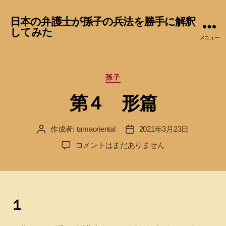
日本の弁護士が孫子の兵法を勝手に解釈
してみた
メニュー
カ
孫子
テ
第４ 形篇
ゴ
リ
ー
作成者:
tamaoriental
2021年3月23日
投
投
稿
稿
第
コメントはまだありません
者
日
４
形
篇
へ
の
１